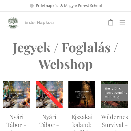
Erdei napközi & Magyar Forest School
Erdei Napközi
Jegyek / Foglalás /
Webshop
Early Bird
kedvezmény
08.30-ig
Nyári
Nyári
Éjszakai
Wilderness
Tábor -
Tábor -
kaland:
Survival -