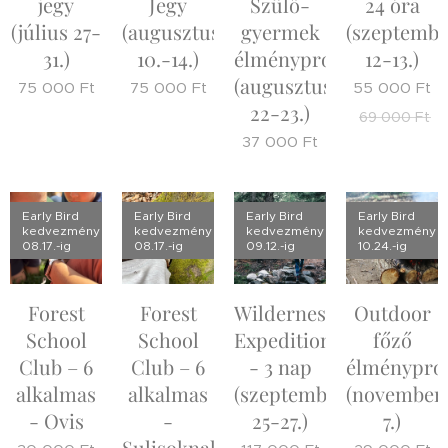
jegy
Jegy
Szülő-
24 óra
(július 27-
(augusztus
gyermek
(szeptembe
31.)
10.-14.)
élményprogram
12-13.)
(augusztus
75 000
Ft
75 000
Ft
55 000
Ft
22-23.)
69 000
Ft
37 000
Ft
Early Bird
Early Bird
Early Bird
Early Bird
kedvezmény
kedvezmény
kedvezmény
kedvezmény
08.17.-ig
08.17.-ig
09.12.-ig
10.24.-ig
Forest
Forest
Wilderness
Outdoor
School
School
Expedition
főző
Club – 6
Club – 6
- 3 nap
élménypro
alkalmas
alkalmas
(szeptember
(november
- Ovis
-
25-27.)
7.)
Sulisoknak