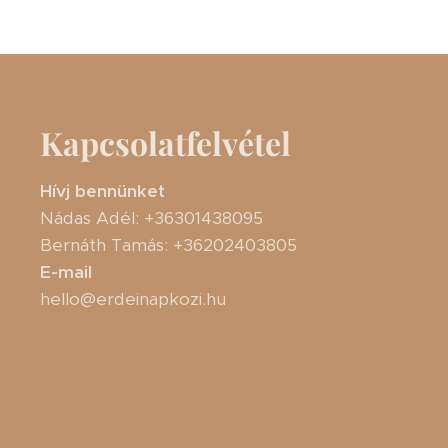
Kapcsolatfelvétel
Hívj bennünket
Nádas Adél: +36301438095
Bernáth Tamás: +36202403805
E-mail
hello@erdeinapkozi.hu