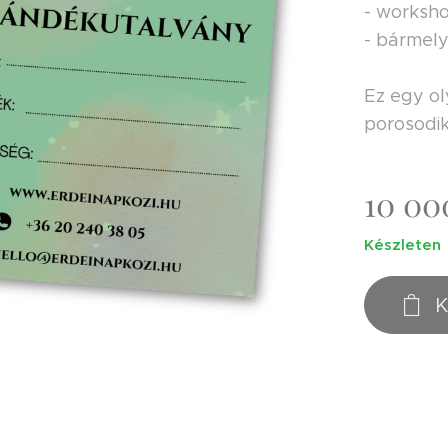
- worksh
- bármely
Ez egy ol
porosodi
10 00
Készleten
K