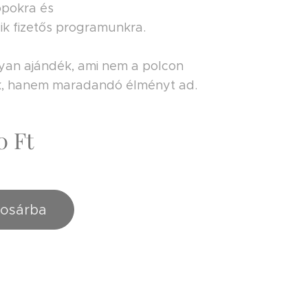
opokra és
ik fizetős programunkra.
yan ajándék, ami nem a polcon
k, hanem maradandó élményt ad.
0
Ft
osárba