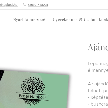
einapkozi.hu
+36301438095
Nyári tábor 2026
Gyerekeknek & Családokna
Aján
Lepd meg 
élménnye
Az ajándé
felnőtt pr
- képzése
- bushcra