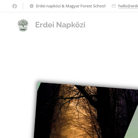
Erdei napközi & Magyar Forest School
hello@erd
Erdei Napközi