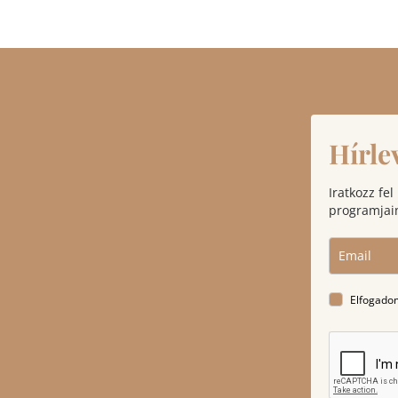
Hírle
Iratkozz fel
programjain
Elfogado