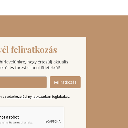
vél feliratkozás
 hírlevelünkre, hogy értesülj aktuális
król és forest school ötletekről!
Feliratkozás
m az
adatkezelési nyilatkozatban
foglaltakat.