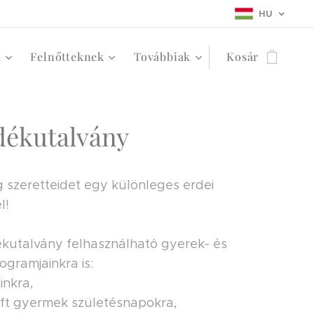
HU
k
Felnőtteknek
Továbbiak
Kosár
dékutalvány
szeretteidet egy különleges erdei
l!
kutalvány felhasználható gyerek- és
ogramjainkra is:
inkra,
ft gyermek születésnapokra,