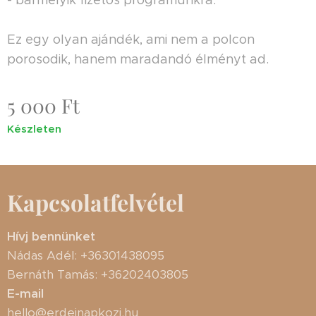
- bármelyik fizetős programunkra.
Ez egy olyan ajándék, ami nem a polcon
porosodik, hanem maradandó élményt ad.
5 000
Ft
Készleten
Kapcsolatfelvétel
Hívj bennünket
Nádas Adél: +36301438095
Bernáth Tamás: +36202403805
E-mail
hello@erdeinapkozi.hu