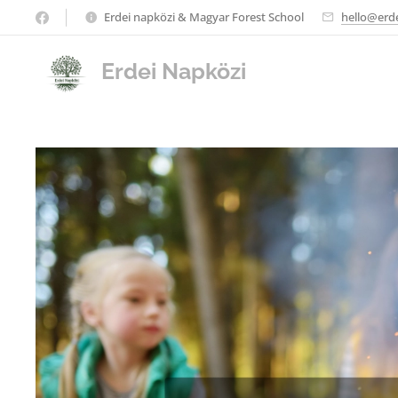
Erdei napközi & Magyar Forest School
hello@erd
Erdei Napközi