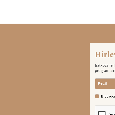
Hírle
Iratkozz fel
programjaink
Elfogado