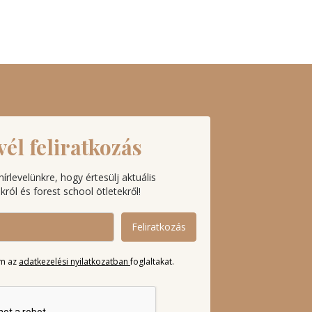
vél feliratkozás
 hírlevelünkre, hogy értesülj aktuális
ról és forest school ötletekről!
Feliratkozás
m az
adatkezelési nyilatkozatban
foglaltakat.