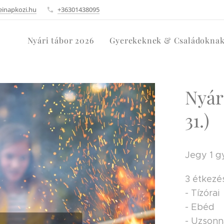
einapkozi.hu
+36301438095
Nyári tábor 2026
Gyerekeknek & Családokna
Nyári
31.)
Jegy 1 g
3 étkezés
- Tízórai
- Ebéd
- Uzson