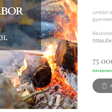
Limitált 
gyermek
Részlete
https://
75 00
Készleten