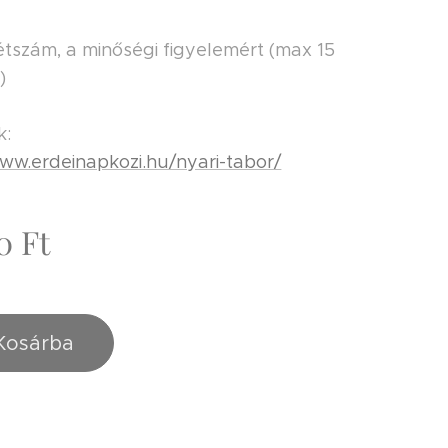
létszám, a minőségi figyelemért (max 15
)
k:
www.erdeinapkozi.hu/nyari-tabor/
0
Ft
Kosárba