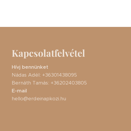
Kapcsolatfelvétel
Hívj bennünket
Nádas Adél: +36301438095
Bernáth Tamás: +36202403805
E-mail
hello@erdeinapkozi.hu