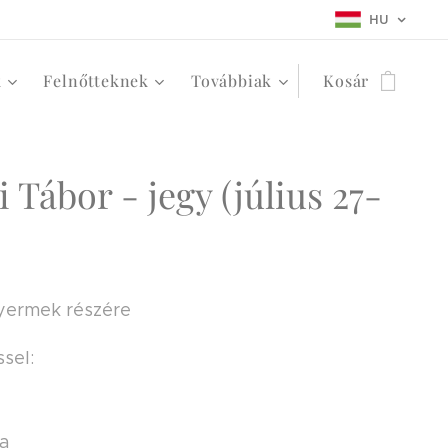
HU
k
Felnőtteknek
Továbbiak
Kosár
 Tábor - jegy (július 27-
yermek részére
sel:
na