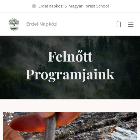
Erdei napközi & Magyar Forest School
Erdei Napközi
Felnőtt
Programjaink