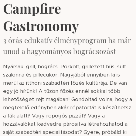
Campfire
Gastronomy
3 órás edukatív élményprogram ha már
unod a hagyományos bográcsozást
Nyársak, grill, bogrács. Pörkölt, grillezett hús, sült
szalonna és pillecukor. Nagyjából ennyiben ki is
merül az itthoni szabadtéri főzés kultúrája. De van
egy jó hírünk! A tűzön főzés ennél sokkal több
lehetőséget rejt magában! Gondoltad volna, hogy a
megfelelő edényben akár répatortát is készíthetsz
a fák alatt? Vagy ropogós pizzát? Vagy a
hozzávalókat kedvedre párosítva létrehozhatod a
saját szabadtéri specialitásodat? Gyere, próbáld ki