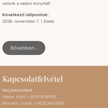
velünk a vadon konyhát!
Következő időpontok:
2026. november 7. | Zselic
Bővebben...
Kapcsolatfelvétel
Hívj bennünket
Nádas Adél: +36301438095
Bernáth Tamás: +36202403805