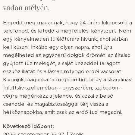
vadon mélyén.
Engedd meg magadnak, hogy 24 órára kikapcsold a
telefonod, és letedd a megfelelési kényszert. Nem
egy kényelmetlen túlélőtúrára hívunk, ahol sárban
kell kúszni. Inkább egy olyan napra, ahol újra
megélheted az egyszerű dolgok örömét: az általad
gyújtott tűz melegét, a saját kezeddel faragott
eszköz illatát és a lassan rotyogó erdei vacsorát.
Kivonjuk magunkat a forgalomból, hogy a skandináv
friluftsliv szellemében - egyszerűen, szabadon -
végre megérkezz a jelenbe, és azzal a belső
csenddel és magabiztossággal térj vissza a
hétköznapokba, amit csak az erdő tud megadni.
Következő időpont:
2026. szeptember 26-27. | Zselic