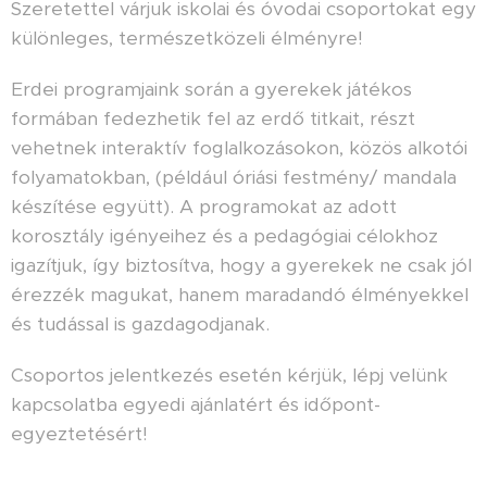
Szeretettel várjuk iskolai és óvodai csoportokat egy
különleges, természetközeli élményre!
Erdei programjaink során a gyerekek játékos
formában fedezhetik fel az erdő titkait, részt
vehetnek interaktív foglalkozásokon, közös alkotói
folyamatokban, (például óriási festmény/ mandala
készítése együtt). A programokat az adott
korosztály igényeihez és a pedagógiai célokhoz
igazítjuk, így biztosítva, hogy a gyerekek ne csak jól
érezzék magukat, hanem maradandó élményekkel
és tudással is gazdagodjanak.
Csoportos jelentkezés esetén kérjük, lépj velünk
kapcsolatba egyedi ajánlatért és időpont-
egyeztetésért!