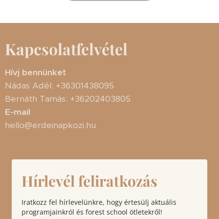
Kapcsolatfelvétel
Hívj bennünket
Nádas Adél: +36301438095
Bernáth Tamás: +36202403805
E-mail
hello@erdeinapkozi.hu
Hírlevél feliratkozás
Iratkozz fel hírlevelünkre, hogy értesülj aktuális
programjainkról és forest school ötletekről!