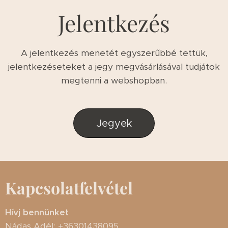
Jelentkezés
A jelentkezés menetét egyszerűbbé tettük,
jelentkezéseteket a jegy megvásárlásával tudjátok
megtenni a webshopban.
Jegyek
Kapcsolatfelvétel
Hívj bennünket
Nádas Adél: +36301438095