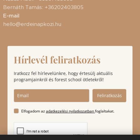
Bernáth Tamás: +36202403805
E-mail
hello@erdeinapkozi.hu
Hírlevél feliratkozás
Iratkozz fel hírlevelünkre, hogy értesülj aktuális
programjainkról és forest school ötletekről!
Feliratkozás
Elfogadom az
adatkezelési nyilatkozatban
foglaltakat.