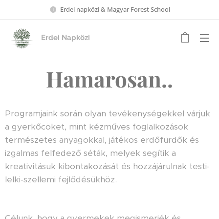
Erdei napközi & Magyar Forest School
Erdei Napközi
Hamarosan..
Programjaink során olyan tevékenységekkel várjuk
a gyerkőcöket, mint kézműves foglalkozások
természetes anyagokkal, játékos erdőfürdők és
izgalmas felfedező séták, melyek segítik a
kreativitásuk kibontakozását és hozzájárulnak testi-
lelki-szellemi fejlődésükhöz.
Célunk, hogy a gyermekek megismerjék és