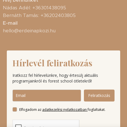
Hívj bennünket
Nádas Adél: +36301438095
Bernáth Tamás: +36202403805
E-mail
hello@erdeinapkozi.hu
Hírlevél feliratkozás
Iratkozz fel hírlevelünkre, hogy értesülj aktuális
programjainkról és forest school ötletekről!
Feliratkozás
Elfogadom az
adatkezelési nyilatkozatban
foglaltakat.