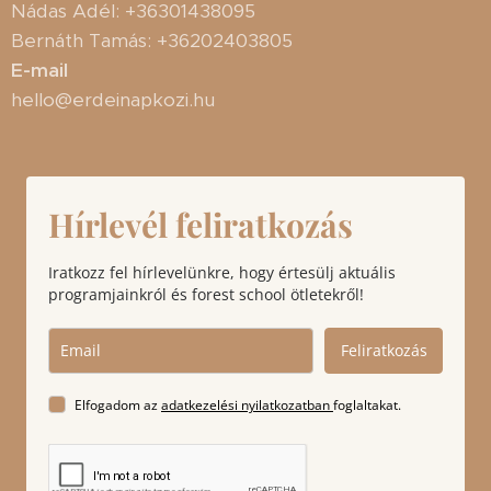
Nádas Adél: +36301438095
Bernáth Tamás: +36202403805
E-mail
hello@erdeinapkozi.hu
Hírlevél feliratkozás
Iratkozz fel hírlevelünkre, hogy értesülj aktuális
programjainkról és forest school ötletekről!
Feliratkozás
Elfogadom az
adatkezelési nyilatkozatban
foglaltakat.