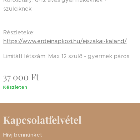
Korosztály: 6-12 éves gyermekeknek +
szüleiknek
Részleteke:
https://www.erdeinapkozi.hu/ejszakai-kaland/
Limitált létszám: Max 12 szülő - gyermek páros
37 000
Ft
Készleten
Kapcsolatfelvétel
Hívj bennünket