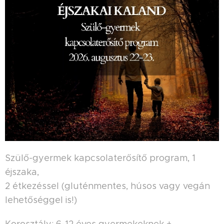
Szülő-gyermek kapcsolaterősítő program, 1
éjszaka,
2 étkezéssel (gluténmentes, húsos vagy vegán
lehetőséggel is!)