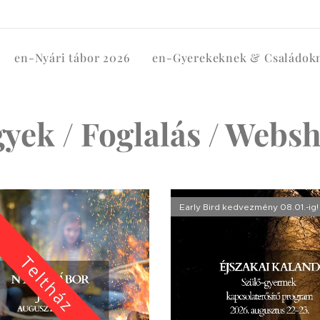
en-Nyári tábor 2026
en-Gyerekeknek & Családok
gyek / Foglalás / Webs
Early Bird kedvezmény 08.01.-ig!