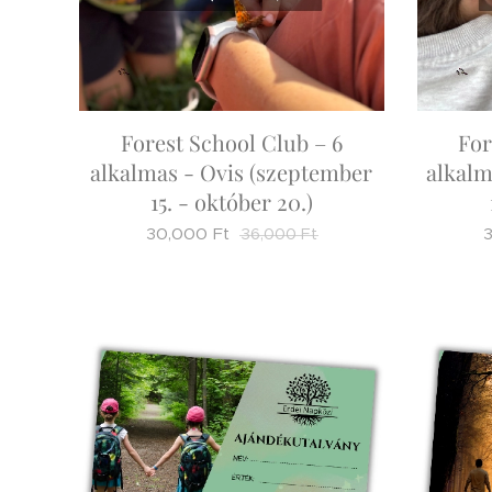
Forest School Club – 6
For
alkalmas - Ovis (szeptember
alkalm
15. - október 20.)
30,000
Ft
36,000
Ft