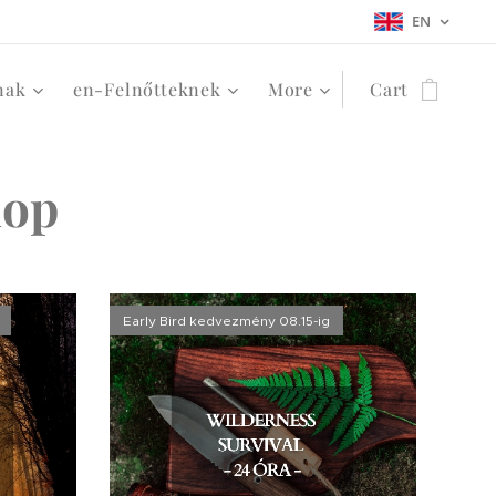
EN
nak
en-Felnőtteknek
More
Cart
hop
Early Bird kedvezmény 08.15-ig