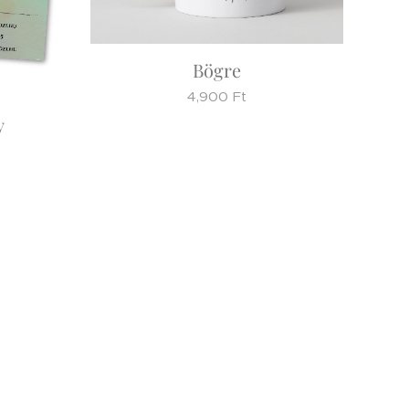
Bögre
4,900
Ft
y