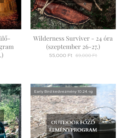
ülő-
Wilderness Surviver - 24 óra
ogram
(szeptember 26-27.)
.)
55,000
Ft
69,000
Ft
Early Bird kedvezmény 10.24.-ig