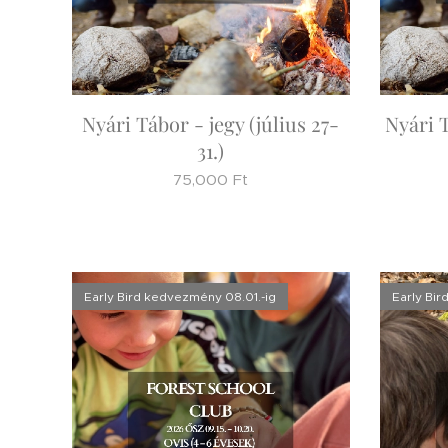
Nyári Tábor - jegy (július 27-
Nyári 
31.)
75,000
Ft
Early Bird kedvezmény 08.01.-ig
Early Bir