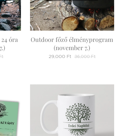
 24 óra
Outdoor főző élményprogram
.)
(november 7.)
29,000
Ft
Ft
36,000
Ft