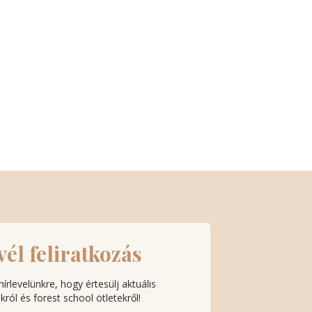
vél feliratkozás
 hírlevelünkre, hogy értesülj aktuális
ról és forest school ötletekről!