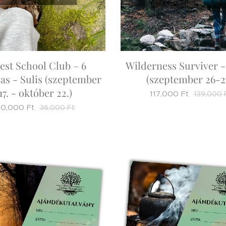
est School Club – 6
Wilderness Surviver -
as - Sulis (szeptember
(szeptember 26-27
17. - október 22.)
117,000
Ft
139,000
30,000
Ft
36,000
Ft