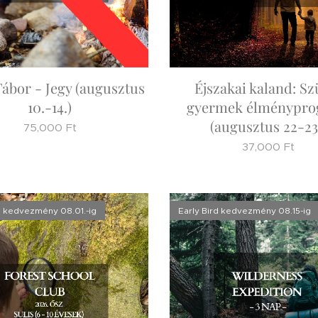
Tábor - Jegy (augusztus
Éjszakai kaland: Sz
10.-14.)
gyermek élménypr
(augusztus 22-23
75,000
Ft
37,000
Ft
d kedvezmény 08.01.-ig
Early Bird kedvezmény 08.15-ig