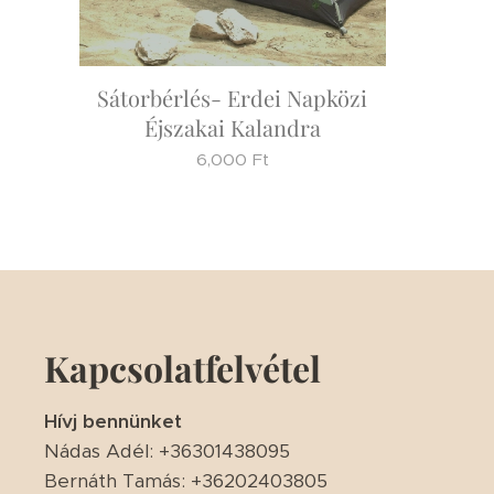
Sátorbérlés- Erdei Napközi
Éjszakai Kalandra
6,000
Ft
Kapcsolatfelvétel
Hívj bennünket
Nádas Adél: +36301438095
Bernáth Tamás: +36202403805