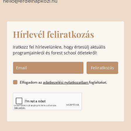
hello@erdeinapkozi.hu
Hírlevél feliratkozás
Iratkozz fel hírlevelünkre, hogy értesülj aktuális
programjainkról és forest school ötletekről!
Feliratkozás
Elfogadom az
adatkezelési nyilatkozatban
foglaltakat.