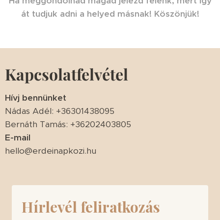
Ha meggondolnád magad jelezd felénk, mert így
át tudjuk adni a helyed másnak! Köszönjük!
Kapcsolatfelvétel
Hívj bennünket
Nádas Adél: +36301438095
Bernáth Tamás: +36202403805
E-mail
hello@erdeinapkozi.hu
Hírlevél feliratkozás