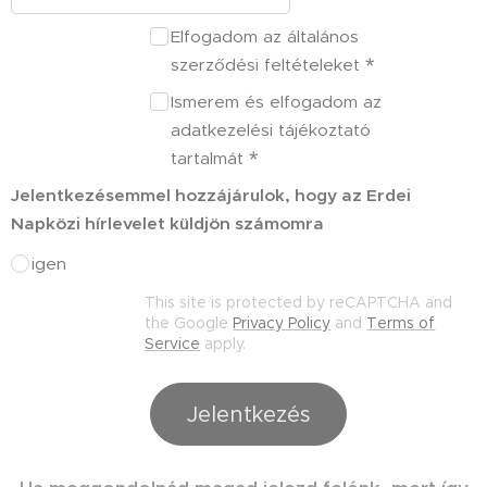
Elfogadom az általános
szerződési feltételeket
Ismerem és elfogadom az
adatkezelési tájékoztató
tartalmát
Jelentkezésemmel hozzájárulok, hogy az Erdei
Napközi hírlevelet küldjön számomra
igen
This site is protected by reCAPTCHA and
the Google
Privacy Policy
and
Terms of
Service
apply.
Jelentkezés