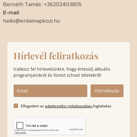
Bernáth Tamás: +36202403805
E-mail
hello@erdeinapkozi.hu
Hírlevél feliratkozás
Iratkozz fel hírlevelünkre, hogy értesülj aktuális
programjainkról és forest school ötletekről!
Feliratkozás
Elfogadom az
adatkezelési nyilatkozatban
foglaltakat.