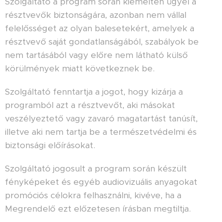
Szolgáltató a program során kiemelten ügyel a
résztvevők biztonságára, azonban nem vállal
felelősséget az olyan balesetekért, amelyek a
résztvevő saját gondatlanságából, szabályok be
nem tartásából vagy előre nem látható külső
körülmények miatt következnek be.
Szolgáltató fenntartja a jogot, hogy kizárja a
programból azt a résztvevőt, aki másokat
veszélyeztető vagy zavaró magatartást tanúsít,
illetve aki nem tartja be a természetvédelmi és
biztonsági előírásokat.
Szolgáltató jogosult a program során készült
fényképeket és egyéb audiovizuális anyagokat
promóciós célokra felhasználni, kivéve, ha a
Megrendelő ezt előzetesen írásban megtiltja.