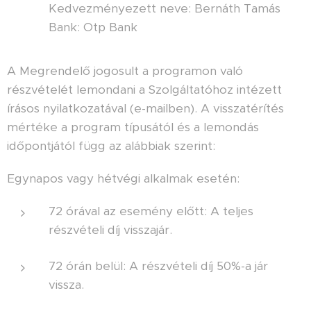
Kedvezményezett neve: Bernáth Tamás
Bank: Otp Bank
A Megrendelő jogosult a programon való
részvételét lemondani a Szolgáltatóhoz intézett
írásos nyilatkozatával (e-mailben). A visszatérítés
mértéke a program típusától és a lemondás
időpontjától függ az alábbiak szerint:
Egynapos vagy hétvégi alkalmak esetén:
72 órával az esemény előtt: A teljes
részvételi díj visszajár.
72 órán belül: A részvételi díj 50%-a jár
vissza.