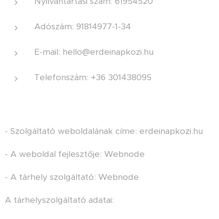
Nyilvántartási szám: 61954520
Adószám: 91814977-1-34
E-mail: hello@erdeinapkozi.hu
Telefonszám: +36 301438095
- Szolgáltató weboldalának címe: erdeinapkozi.hu
- A weboldal fejlesztője: Webnode
- A tárhely szolgáltató: Webnode
A tárhelyszolgáltató adatai: