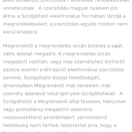
jelen Általános Szerződési Feltételek rendelkezései
vonatkoznak. A szerződés magyar nyelven jön
létre, a Szolgáltató elektronikus formában tárolja a
megrendeléseket, a szerződés egyéb módon nem
kerül iktatásra.
Megrendelő a megrendelés során köteles a saját,
valós adatait megadni. A megrendelés során
megadott valótlan, vagy más személyhez köthető
adatok esetén a létrejövő elektronikus szerződés
semmis. Szolgáltató kizárja felelősségét,
amennyiben Megrendelő más nevében, más
személy adataival veszi igénybe szolgáltatásait. A
Szolgáltatót a Megrendelő által tévesen, hiányosan
vagy pontatlanul megadott adatokra
visszavezethető problémáért, semminemű
felelősség nem terheli, tekintettel arra, hogy a