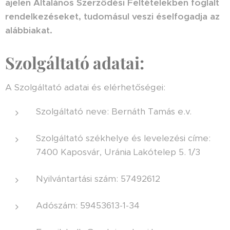
a
jelen Általános Szerződési Feltételekben foglalt
rendelkezéseket, tudomásul veszi és
elfogadja az
alábbiakat.
Szolgáltató adatai:
A Szolgáltató adatai és elérhetőségei:
Szolgáltató neve: Bernáth Tamás e.v.
Szolgáltató székhelye és levelezési címe:
7400 Kaposvár, Uránia Lakótelep 5. 1/3
Nyilvántartási szám: 57492612
Adószám: 59453613-1-34