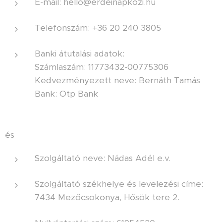
E-mail: hello@erdeinapkozi.hu
Telefonszám: +36 20 240 3805
Banki átutalási adatok:
Számlaszám: 11773432-00775306
Kedvezményezett neve: Bernáth Tamás
Bank: Otp Bank
és
Szolgáltató neve: Nádas Adél e.v.
Szolgáltató székhelye és levelezési címe:
7434 Mezőcsokonya, Hősök tere 2.