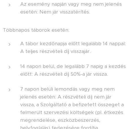
Az esemény napján vagy meg nem jelenés
esetén: Nem jár visszatérítés.
Többnapos táborok esetén:
A tábor kezdőnapja előtt legalább 14 nappal:
A teljes részvételi díj visszajár.
14 napon belül, de legalább 7 napig a kezdés
előtt: A részvételi díj 50%-a jár vissza.
7 napon belüli lemondás vagy meg nem
jelenés esetén: A részvételi díj nem jár
vissza, a Szolgáltató a befizetett összeget a
felmerült szervezési költségek (pl. étkezés
megrendelése, eszközbeszerzés,
helyfoglalás) fedezésére fordítja.