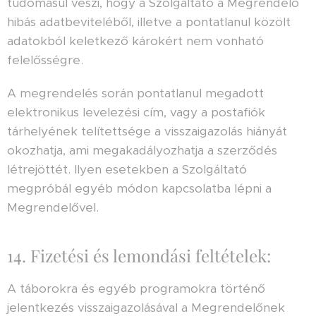
tudomásul veszi, hogy a Szolgáltató a Megrendelő
hibás adatbeviteléből, illetve a pontatlanul közölt
adatokból keletkező károkért nem vonható
felelősségre.
A megrendelés során pontatlanul megadott
elektronikus levelezési cím, vagy a postafiók
tárhelyének telítettsége a visszaigazolás hiányát
okozhatja, ami megakadályozhatja a szerződés
létrejöttét. Ilyen esetekben a Szolgáltató
megpróbál egyéb módon kapcsolatba lépni a
Megrendelővel.
14. Fizetési és lemondási feltételek:
A táborokra és egyéb programokra történő
jelentkezés visszaigazolásával a Megrendelőnek